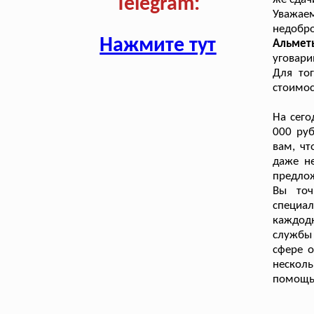
Telegram:
Уважа
недоб
Нажмите тут
Альметь
уговари
Для тог
стоимос
На сего
000 руб
вам, ч
даже н
предло
Вы точ
специа
каждод
службы 
сфере о
нескол
помощь