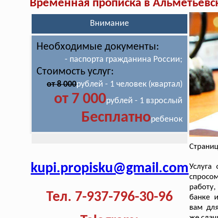
Временная прописка в Альметьевс
Внимание
Необходимые документы:
- паспорта гражданина России;
Стоимость услуг:
от 8 000
рублей - 1 человек (квартал)
от 7 000
рублей - 1 взрослый
Бесплатно
ребенок
Страниц
kupi.propisku@gmail.com
Услуга
спросо
работу,
Тел. 7-937-796-30-96
банке и
вам для
же сдач