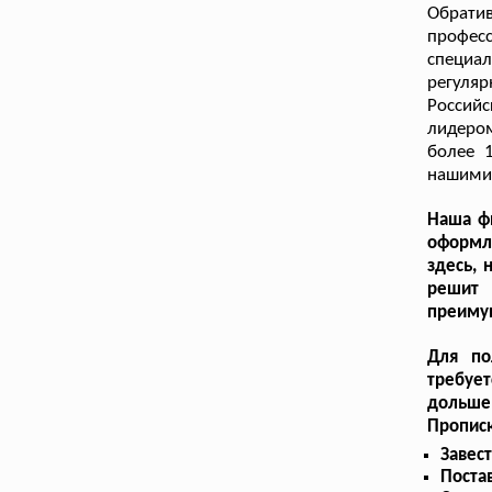
Обрат
профес
специа
регуля
Российс
лидеро
более 
нашими 
Наша фи
оформля
здесь, 
решит 
преимущ
Для по
требуе
дольше,
Прописк
Завес
Поста