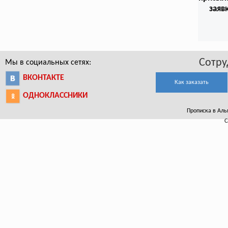
заяв
Сотру
Мы в социальных сетях:
ВКОНТАКТЕ
Как заказать
ОДНОКЛАССНИКИ
Прописка в Аль
С