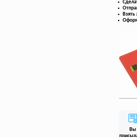
Сдела
Отпра
Взять
Оформ
Вы
присыл